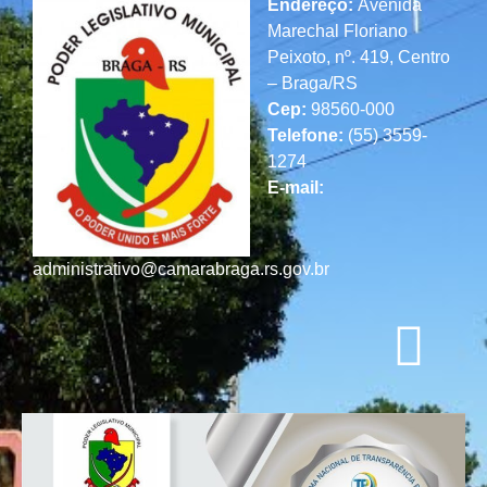
Endereço:
Avenida
Marechal Floriano
Peixoto, nº. 419, Centro
– Braga/RS
Cep:
98560-000
Telefone:
(55) 3559-
1274
E-mail:
administrativo@camarabraga.rs.gov.br