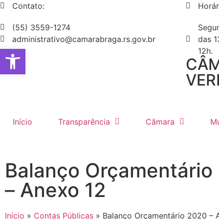
Contato:
Horár
(55) 3559-1274
Segun
administrativo@camarabraga.rs.gov.br
das 1
Abrir a barra de ferramentas
12h.
CÂM
VER
Início
Transparência
Câmara
Mu
Balanço Orçamentário
– Anexo 12
Início
»
Contas Públicas
»
Balanço Orçamentário 2020 – 