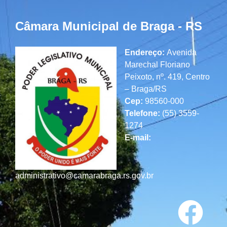
Câmara Municipal de Braga - RS
Endereço:
Avenida
Marechal Floriano
Peixoto, nº. 419, Centro
– Braga/RS
Cep:
98560-000
Telefone:
(55) 3559-
1274
E-mail:
administrativo@camarabraga.rs.gov.br