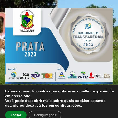
Estamos usando cookies para oferecer a melhor experiência
em nosso site.
© Todos os direitos reservados para Câmara Municipal
Você pode descobrir mais sobre quais cookies estamos
de Vereadores de Braga
usando ou desativá-los em
configurações
.
Aceitar
Configurações