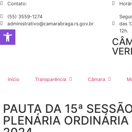
Contato:
Horár
(55) 3559-1274
Segun
administrativo@camarabraga.rs.gov.br
das 1
Abrir a barra de ferramentas
12h.
CÂM
VER
Início
Transparência
Câmara
Mu
PAUTA DA 15ª SESSÃ
PLENÁRIA ORDINÁRIA