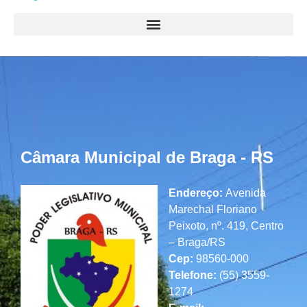
Câmara Municipal de Braga - RS
Endereço:
Avenida
Marechal Floriano
Peixoto, nº. 419, Centro
– Braga/RS
Cep:
98560-000
Telefone:
(55) 3559-
1274