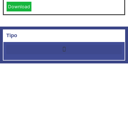
Download
Tipo
Câmara Municipal de Braga - RS
Endereço:
Avenida Marechal Floriano Peixoto, nº.