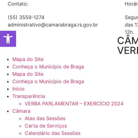
Contato:
Horár
(55) 3559-1274
Segun
administrativo@camarabraga.rs.gov.br
das 1
Abrir a barra de ferramentas
12h.
CÂM
VER
Mapa do Site
Conheça o Município de Braga
Mapa do Site
Conheça o Município de Braga
Início
Transparência
VERBA PARLAMENTAR – EXERCÍCIO 2024
Câmara
Atas das Sessões
Carta de Serviços
Calendário das Sessões